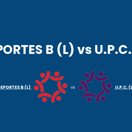
AGENCIA COR
POLO DEPORTIVO KEMPES
ORTES B (L) vs U.P.C.
EPORTES B (L)
vs
U.P.C. (