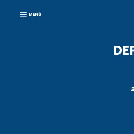
MENÚ
DEP
D