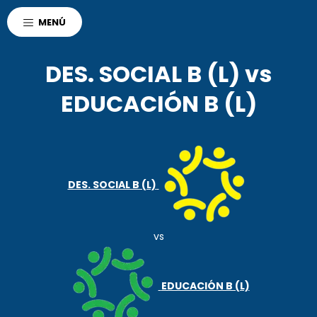
AGENCIA CORDOBA
MENÚ
POLO DEPORTIVO KEMPES
DEPORTES
DES. SOCIAL B (L) vs
EDUCACIÓN B (L)
DES. SOCIAL B (L)
vs
EDUCACIÓN B (L)
r