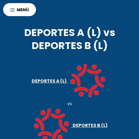
AGENCIA CORDOBA
MENÚ
POLO DEPORTIVO KEMPES
DEPORTES
DEPORTES A (L) vs
DEPORTES B (L)
DEPORTES A (L)
vs
DEPORTES B (L)
r