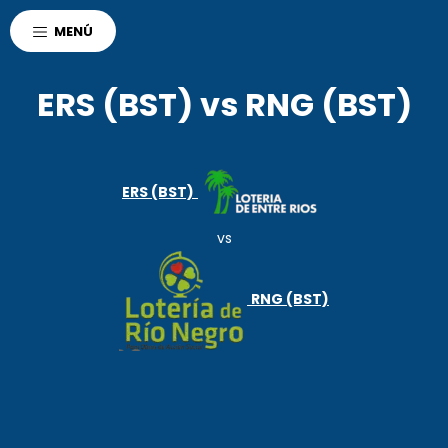
AGENCIA CORDOBA
MENÚ
POLO DEPORTIVO KEMPES
DEPORTES
ERS (BST) vs RNG (BST)
ERS (BST)
vs
RNG (BST)
r