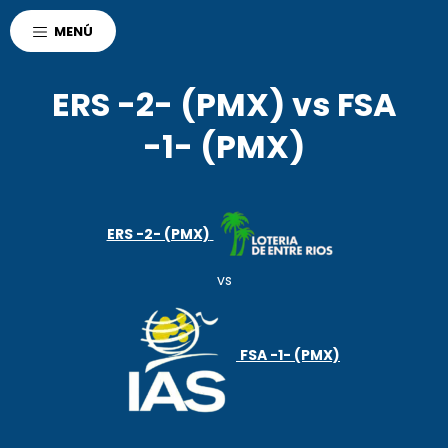
AGENCIA CORDOBA
MENÚ
POLO DEPORTIVO KEMPES
DEPORTES
ERS -2- (PMX) vs FSA
-1- (PMX)
ERS -2- (PMX)
vs
FSA -1- (PMX)
r