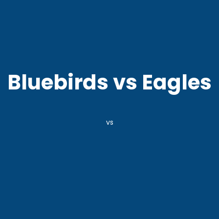
AGENCIA COR
POLO DEPORTIVO KEMPES
Bluebirds vs Eagles
vs