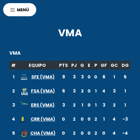
AGENCIA CORDOBA
MENÚ
POLO DEPORTIVO KEMPES
DEPORTES
VMA
VMA
#
EQUIPO
PTS
PJ
G
E
P
GF
GC
DG
1
SFE (VMA)
9
3
3
0
0
6
1
5
2
FSA (VMA)
6
3
2
0
1
4
3
1
3
ERS (VMA)
3
2
1
0
1
3
2
1
4
CRR (VMA)
0
2
0
0
2
1
4
-3
r
5
CHA (VMA)
0
2
0
0
2
0
4
-4