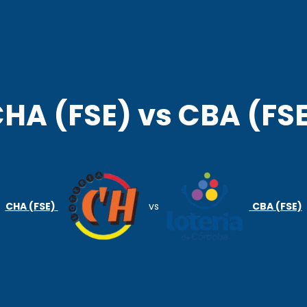
AGENCIA COR
POLO DEPORTIVO KEMPES
HA (FSE) vs CBA (FS
CHA (FSE)
vs
CBA (FSE)