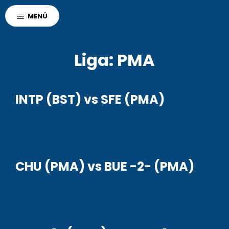
AGENCIA CORDOBA
MENÚ
POLO DEPORTIVO KEMPES
DEPORTES
Liga:
PMA
INTP (BST) vs SFE (PMA)
CHU (PMA) vs BUE -2- (PMA)
r