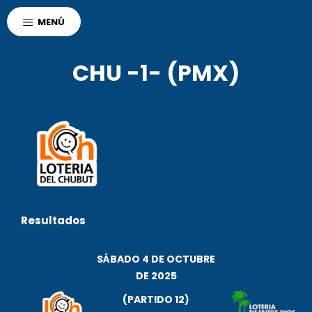
AGENCIA CORDOBA
MENÚ
POLO DEPORTIVO KEMPES
DEPORTES
CHU -1- (PMX)
Resultados
SÁBADO 4 DE OCTUBRE
DE 2025
r
(PARTIDO 12)