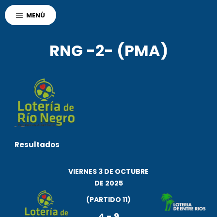
AGENCIA CORDOBA
MENÚ
POLO DEPORTIVO KEMPES
DEPORTES
RNG -2- (PMA)
Resultados
VIERNES 3 DE OCTUBRE
DE 2025
(PARTIDO 11)
r
4
-
9