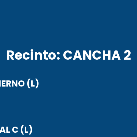
AGENCIA COR
POLO DEPORTIVO KEMPES
Recinto:
CANCHA 2
IERNO (L)
AL C (L)